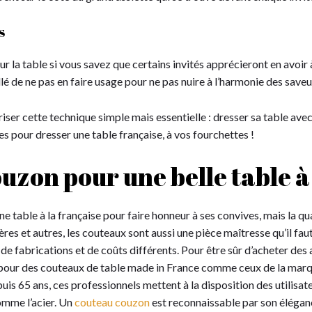
s
sur la table si vous savez que certains invités apprécieront en avoir
eillé de ne pas en faire usage pour ne pas nuire à l’harmonie des sav
iser cette technique simple mais essentielle : dresser sa table avec
s pour dresser une table française, à vos fourchettes !
zon pour une belle table à 
une table à la française pour faire honneur à ses convives, mais la q
ères et autres, les couteaux sont aussi une pièce maîtresse qu’il faut 
e fabrications et de coûts différents. Pour être sûr d’acheter des 
pour des couteaux de table made in France comme ceux de la marque
uis 65 ans, ces professionnels mettent à la disposition des utilisat
omme l’acier. Un
couteau couzon
est reconnaissable par son éléganc