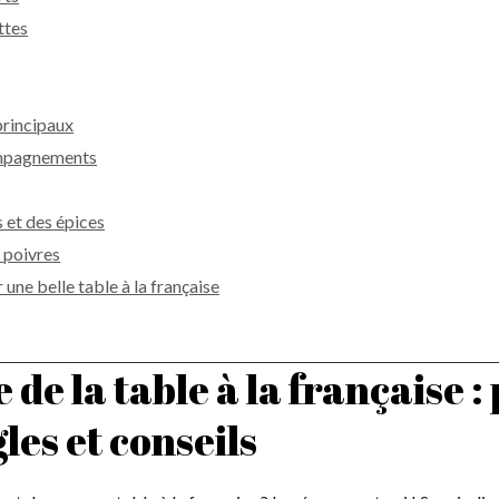
ttes
s
principaux
mpagnements
 et des épices
 poivres
ne belle table à la française
 de la table à la française 
les et conseils