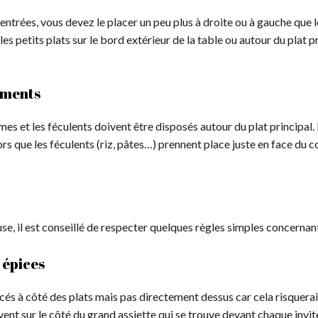
s entrées, vous devez le placer un peu plus à droite ou à gauche que
s petits plats sur le bord extérieur de la table ou autour du plat p
ements
s et les féculents doivent être disposés autour du plat principal
lors que les féculents (riz, pâtes…) prennent place juste en face du c
se, il est conseillé de respecter quelques règles simples concernan
 épices
acés à côté des plats mais pas directement dessus car cela risquerai
uvent sur le côté du grand assiette qui se trouve devant chaque invit