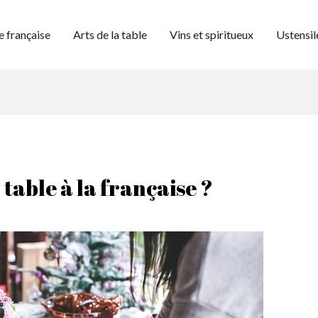
 française
Arts de la table
Vins et spiritueux
Ustensil
table à la française ?