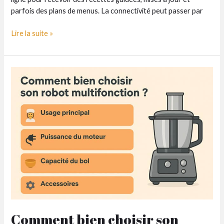
parfois des plans de menus. La connectivité peut passer par
Tout
Lire la suite »
ce
qu’il
faut
savoir
sur
les
robots
cuiseurs
connectés
Comment bien choisir son