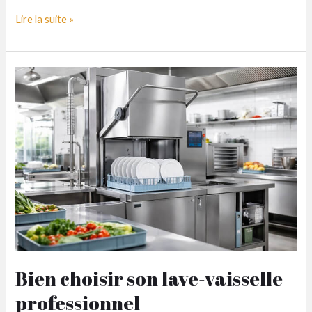
Bien
Lire la suite »
choisir
ses
vitrines
et
comptoirs
de
présentation
alimentaire
Bien choisir son lave-vaisselle
professionnel