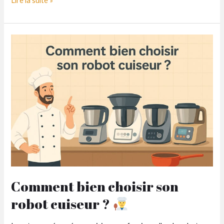
Lire la suite »
meilleurs
calendriers
de
l’Avent
gourmands
de
chez
BienManger.com
Comment bien choisir son
robot cuiseur ?