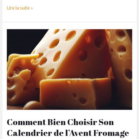
Comment
Lire la suite »
composer
un
panier
garni
élégant
et
gourmand
?
Comment Bien Choisir Son
Calendrier de l’Avent Fromage