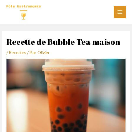
Aller
au
Main
contenu
Men
Recette de Bubble Tea maison
/
Recettes
/ Par
Olivier