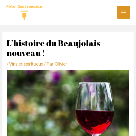
Aller
au
Main
contenu
Men
L’histoire du Beaujolais
nouveau !
/
Vins et spiritueux
/ Par
Olivier