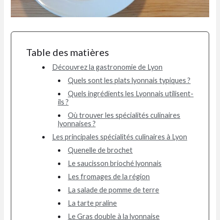
Table des matières
Découvrez la gastronomie de Lyon
Quels sont les plats lyonnais typiques ?
Quels ingrédients les Lyonnais utilisent-
ils ?
Où trouver les spécialités culinaires
lyonnaises ?
Les principales spécialités culinaires à Lyon
Quenelle de brochet
Le saucisson brioché lyonnais
Les fromages de la région
La salade de pomme de terre
La tarte praline
Le Gras double à la lyonnaise