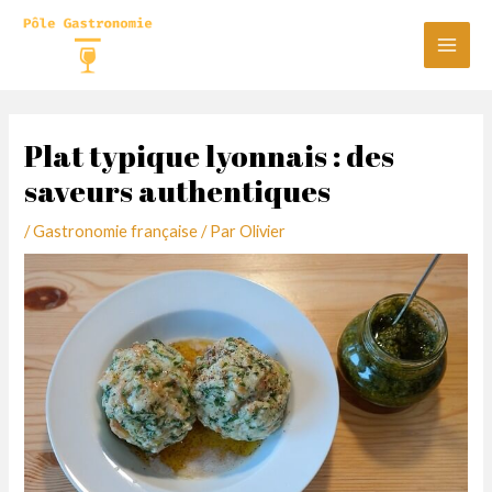
Aller
au
Main
contenu
Men
Plat typique lyonnais : des
saveurs authentiques
/
Gastronomie française
/ Par
Olivier