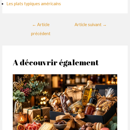
Les plats typiques américains
Navigation
←
Article
Article suivant
→
des
précédent
articles
A découvrir également