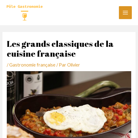
Aller
au
Main
contenu
Men
Les grands classiques de la
cuisine française
/
Gastronomie française
/ Par
Olivier